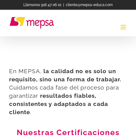
Saltar
Llámanos 916 47 06 01
|
cliente@mepsa-educa.com
al
contenido
En MEPSA,
la calidad no es solo un
requisito, sino una forma de trabajar.
Cuidamos cada fase del proceso para
garantizar
resultados fiables,
consistentes y adaptados a cada
cliente
.
Nuestras Certificaciones