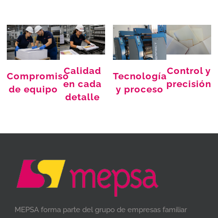
Calidad
Control y
Compromiso
Tecnología
en cada
precisión
de equipo
y proceso
detalle
MEPSA forma parte del grupo de empresas familiar